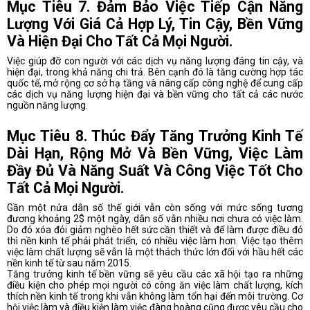
Mục Tiêu 7. Đảm Bảo Việc Tiếp Cận Năng
Lượng Với Giá Cả Hợp Lý, Tin Cậy, Bền Vững
Và Hiện Đại Cho Tất Cả Mọi Người.
Việc giúp đỡ con người với các dịch vụ năng lượng đáng tin cậy, và
hiện đại, trong khả năng chi trả. Bên cạnh đó là tăng cường hợp tác
quốc tế, mở rộng cơ sở hạ tầng và nâng cấp công nghệ để cung cấp
các dịch vụ năng lượng hiện đại và bền vững cho tất cả các nước
nguồn năng lượng.
Mục Tiêu 8. Thúc Đẩy Tăng Trưởng Kinh Tế
Dài Hạn, Rộng Mở Và Bền Vững, Việc Làm
Đầy Đủ Và Năng Suất Và Công Việc Tốt Cho
Tất Cả Mọi Người.
Gần một nửa dân số thế giới vẫn còn sống với mức sống tương
đương khoảng 2$ một ngày, dân số vẫn nhiều nơi chưa có việc làm.
Do đó xóa đói giảm nghèo hết sức cần thiết và để làm được điều đó
thì nền kinh tế phải phát triển, có nhiều việc làm hơn. Việc tạo thêm
việc làm chất lượng sẽ vẫn là một thách thức lớn đối với hầu hết các
nền kinh tế từ sau năm 2015.
Tăng trưởng kinh tế bền vững sẽ yêu cầu các xã hội tạo ra những
điều kiện cho phép mọi người có công ăn việc làm chất lượng, kích
thích nền kinh tế trong khi vẫn không làm tổn hại đến môi trường. Cơ
hội việc làm và điều kiện làm việc đàng hoàng cũng được yêu cầu cho