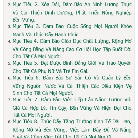
Mục Tiêu 2. Xóa Đói, Đảm Bảo An Ninh Lương Thực
Và Cải Thiện Dinh Dưỡng, Phát Triển Nông Nghiệp
Bền Vững.
Mục Tiêu 3. Đảm Bảo Cuộc Sống Mọi Người Khỏe
Mạnh Và Thúc Đẩy Hạnh Phúc.
Mục Tiêu 4. Đảm Bảo Giáo Dục Chất Lượng, Rộng Mở
Và Công Bằng Và Nâng Cao Cơ Hội Học Tập Suốt Đời
Cho Tất Cả Mọi Người.
Mục Tiêu 5. Đạt Được Bình Đẳng Giới Và Trao Quyền
Cho Tất Cả Phụ Nữ Và Trẻ Em Gái.
Mục Tiêu 6. Đảm Bảo Sự Sẵn Có Và Quản Lý Bền
Vững Nguồn Nước Và Cải Thiện Các Điều Kiện Vệ
Sinh Cho Tất Cả Mọi Người.
Mục Tiêu 7. Đảm Bảo Việc Tiếp Cận Năng Lượng Với
Giá Cả Hợp Lý, Tin Cậy, Bền Vững Và Hiện Đại Cho
Tất Cả Mọi Người.
Mục Tiêu 8. Thúc Đẩy Tăng Trưởng Kinh Tế Dài Hạn,
Rộng Mở Và Bền Vững, Việc Làm Đầy Đủ Và Năng
Suất Và Công Việc Tốt Cho Tất Cả Mọi Người.