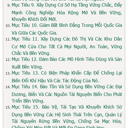
Mục Tiêu 9. Xây Dựng Cơ Sở Hạ Tầng Vững Chắc, Đẩy
Mạnh Công Nghiệp Hóa Rộng Mở Và Bền Vững,
Khuyến Khích Đổi Mới.
Mục Tiêu 10. Giảm Bất Bình Đẳng Trong Mỗi Quốc Gia
Và Giữa Các Quốc Gia.
Mục Tiêu 11. Xây Dựng Các Đô Thị Và Các Khu Dân
Cư Mở Cửa Cho Tất Cả Mọi Người, An Toàn, Vững
Chắc Và Bền Vững.
Mục Tiêu 12. Đảm Bảo Các Mô Hình Tiêu Dùng Và Sản
Xuất Bền Vững.
Mục Tiêu 13. Có Biện Pháp Khẩn Cấp Để Chống Lại
Biến Đổi Khí Hậu Và Các Tác Động Của Nó.
Mục Tiêu 14. Bảo Tồn Và Sử Dụng Bền Vững Các Đại
Dương, Biển Và Các Nguồn Tài Nguyên Biển Cho Phát
Triển Bền Vững.
Mục Tiêu 15. Bảo Vệ, Tái Tạo Và Khuyến Khích Sử
Dụng Bền Vững Các Hệ Sinh Thái Trên Cạn, Quản Lý
Tài Nguyên Rừng Bền Vững, Chống Sa Mạc Hóa,
Chống Xói Mòn Đất Và Mất Đa Dạng Sinh Học.