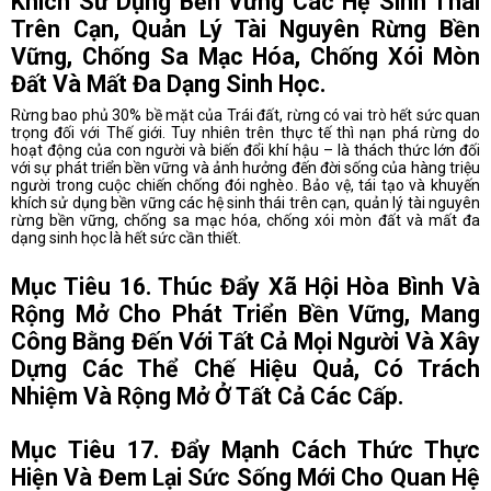
Khích Sử Dụng Bền Vững Các Hệ Sinh Thái
Trên Cạn, Quản Lý Tài Nguyên Rừng Bền
Vững, Chống Sa Mạc Hóa, Chống Xói Mòn
Đất Và Mất Đa Dạng Sinh Học.
Rừng bao phủ 30% bề mặt của Trái đất, rừng có vai trò hết sức quan
trọng đối với Thế giới. Tuy nhiên trên thực tế thì nạn phá rừng do
hoạt động của con người và biến đổi khí hậu – là thách thức lớn đối
với sự phát triển bền vững và ảnh hưởng đến đời sống của hàng triệu
người trong cuộc chiến chống đói nghèo. Bảo vệ, tái tạo và khuyến
khích sử dụng bền vững các hệ sinh thái trên cạn, quản lý tài nguyên
rừng bền vững, chống sa mạc hóa, chống xói mòn đất và mất đa
dạng sinh học là hết sức cần thiết.
Mục Tiêu 16. Thúc Đẩy Xã Hội Hòa Bình Và
Rộng Mở Cho Phát Triển Bền Vững, Mang
Công Bằng Đến Với Tất Cả Mọi Người Và Xây
Dựng Các Thể Chế Hiệu Quả, Có Trách
Nhiệm Và Rộng Mở Ở Tất Cả Các Cấp.
Mục Tiêu 17. Đẩy Mạnh Cách Thức Thực
Hiện Và Đem Lại Sức Sống Mới Cho Quan Hệ