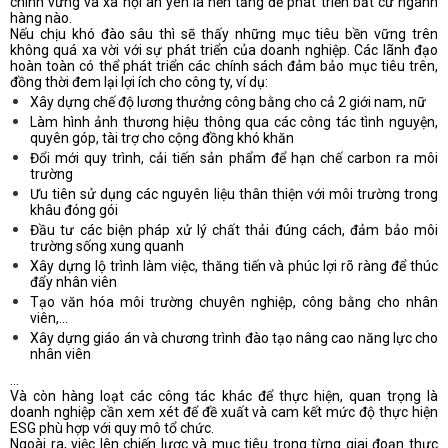
chính vững và xã hội an yên là nền tảng để phát triển bất cứ ngành
hàng nào.
Nếu chịu khó đào sâu thì sẽ thấy những mục tiêu bền vững trên
không quá xa vời với sự phát triển của doanh nghiệp. Các lãnh đạo
hoàn toàn có thể phát triển các chính sách đảm bảo mục tiêu trên,
đồng thời đem lại lợi ích cho công ty, ví dụ:
Xây dựng chế độ lương thưởng công bằng cho cả 2 giới nam, nữ
Làm hình ảnh thương hiệu thông qua các công tác tình nguyện,
quyên góp, tài trợ cho cộng đồng khó khăn
Đổi mới quy trình, cải tiến sản phẩm để hạn chế carbon ra môi
trường
Ưu tiên sử dụng các nguyên liệu thân thiện với môi trường trong
khâu đóng gói
Đầu tư các biện pháp xử lý chất thải đúng cách, đảm bảo môi
trường sống xung quanh
Xây dựng lộ trình làm việc, thăng tiến và phúc lợi rõ ràng để thúc
đẩy nhân viên
Tạo văn hóa môi trường chuyên nghiệp, công bằng cho nhân
viên,…
Xây dựng giáo án và chương trình đào tạo nâng cao năng lực cho
nhân viên
…
Và còn hàng loạt các công tác khác để thực hiện, quan trọng là
doanh nghiệp cần xem xét để đề xuất và cam kết mức độ thực hiện
ESG phù hợp với quy mô tổ chức.
Ngoài ra, việc lên chiến lược và mục tiêu trong từng giai đoạn thực