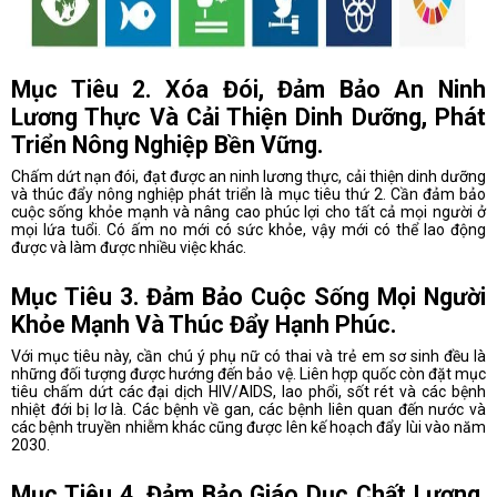
Mục Tiêu 2. Xóa Đói, Đảm Bảo An Ninh
Lương Thực Và Cải Thiện Dinh Dưỡng, Phát
Triển Nông Nghiệp Bền Vững.
Chấm dứt nạn đói, đạt được an ninh lương thực, cải thiện dinh dưỡng
và thúc đẩy nông nghiệp phát triển là mục tiêu thứ 2. Cần đảm bảo
cuộc sống khỏe mạnh và nâng cao phúc lợi cho tất cả mọi người ở
mọi lứa tuổi. Có ấm no mới có sức khỏe, vậy mới có thể lao động
được và làm được nhiều việc khác.
Mục Tiêu 3. Đảm Bảo Cuộc Sống Mọi Người
Khỏe Mạnh Và Thúc Đẩy Hạnh Phúc.
Với mục tiêu này, cần chú ý phụ nữ có thai và trẻ em sơ sinh đều là
những đối tượng được hướng đến bảo vệ. Liên hợp quốc còn đặt mục
tiêu chấm dứt các đại dịch HIV/AIDS, lao phổi, sốt rét và các bệnh
nhiệt đới bị lơ là. Các bệnh về gan, các bệnh liên quan đến nước và
các bệnh truyền nhiễm khác cũng được lên kế hoạch đẩy lùi vào năm
2030.
Mục Tiêu 4. Đảm Bảo Giáo Dục Chất Lượng,