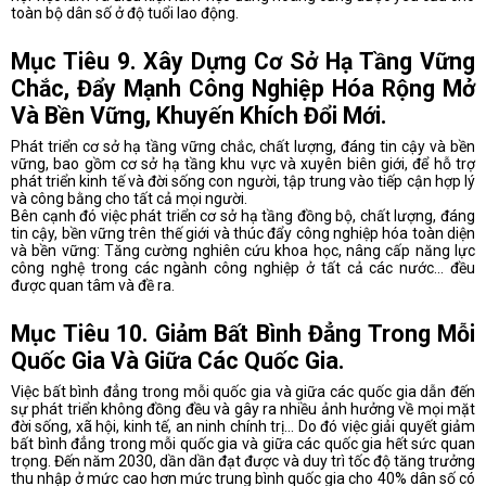
toàn bộ dân số ở độ tuổi lao động.
Mục Tiêu 9. Xây Dựng Cơ Sở Hạ Tầng Vững
Chắc, Đẩy Mạnh Công Nghiệp Hóa Rộng Mở
Và Bền Vững, Khuyến Khích Đổi Mới.
Phát triển cơ sở hạ tầng vững chắc, chất lượng, đáng tin cậy và bền
vững, bao gồm cơ sở hạ tầng khu vực và xuyên biên giới, để hỗ trợ
phát triển kinh tế và đời sống con người, tập trung vào tiếp cận hợp lý
và công bằng cho tất cả mọi người.
Bên cạnh đó việc phát triển cơ sở hạ tầng đồng bộ, chất lượng, đáng
tin cậy, bền vững trên thế giới và thúc đẩy công nghiệp hóa toàn diện
và bền vững: Tăng cường nghiên cứu khoa học, nâng cấp năng lực
công nghệ trong các ngành công nghiệp ở tất cả các nước… đều
được quan tâm và đề ra.
Mục Tiêu 10. Giảm Bất Bình Đẳng Trong Mỗi
Quốc Gia Và Giữa Các Quốc Gia.
Việc bất bình đẳng trong mỗi quốc gia và giữa các quốc gia dẫn đến
sự phát triển không đồng đều và gây ra nhiều ảnh hưởng về mọi mặt
đời sống, xã hội, kinh tế, an ninh chính trị… Do đó việc giải quyết giảm
bất bình đẳng trong mỗi quốc gia và giữa các quốc gia hết sức quan
trọng. Đến năm 2030, dần dần đạt được và duy trì tốc độ tăng trưởng
thu nhập ở mức cao hơn mức trung bình quốc gia cho 40% dân số có