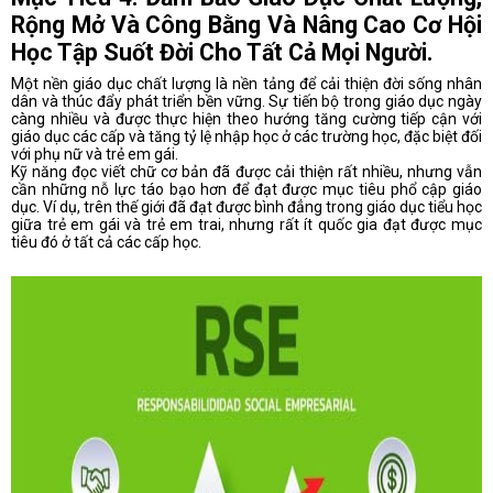
Rộng Mở Và Công Bằng Và Nâng Cao Cơ Hội
Học Tập Suốt Đời Cho Tất Cả Mọi Người.
Một nền giáo dục chất lượng là nền tảng để cải thiện đời sống nhân
dân và thúc đẩy phát triển bền vững. Sự tiến bộ trong giáo dục ngày
càng nhiều và được thực hiện theo hướng tăng cường tiếp cận với
giáo dục các cấp và tăng tỷ lệ nhập học ở các trường học, đặc biệt đối
với phụ nữ và trẻ em gái.
Kỹ năng đọc viết chữ cơ bản đã được cải thiện rất nhiều, nhưng vẫn
cần những nỗ lực táo bạo hơn để đạt được mục tiêu phổ cập giáo
dục. Ví dụ, trên thế giới đã đạt được bình đẳng trong giáo dục tiểu học
giữa trẻ em gái và trẻ em trai, nhưng rất ít quốc gia đạt được mục
tiêu đó ở tất cả các cấp học.