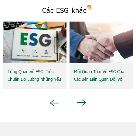
Các ESG khác
Tổng Quan Về ESG: Tiêu
Mối Quan Tâm Về ESG Của
Chuẩn Đo Lường Những Yếu
Các Bên Liên Quan Đối Với
Tố Liên Quan Đến Hoạt
Doanh Nghiệp
Động Phát Triển Bền Vững
Của Doanh Nghiệp
Next
Previous