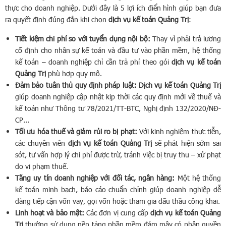
thực cho doanh nghiệp. Dưới đây là 5 lợi ích điển hình giúp bạn đưa
ra quyết định đúng đắn khi chọn
dịch vụ kế toán Quảng Trị
:
Tiết kiệm chi phí so với tuyển dụng nội bộ:
Thay vì phải trả lương
cố định cho nhân sự kế toán và đầu tư vào phần mềm, hệ thống
kế toán – doanh nghiệp chỉ cần trả phí theo gói
dịch vụ kế toán
Quảng Trị
phù hợp quy mô.
Đảm bảo tuân thủ quy định pháp luật: Dịch vụ kế toán Quảng Trị
giúp doanh nghiệp cập nhật kịp thời các quy định mới về thuế và
kế toán như Thông tư 78/2021/TT-BTC, Nghị định 132/2020/NĐ-
CP...
Tối ưu hóa thuế và giảm rủi ro bị phạt:
Với kinh nghiệm thực tiễn,
các chuyên viên
dịch vụ kế toán Quảng Trị
sẽ phát hiện sớm sai
sót, tư vấn hợp lý chi phí được trừ, tránh việc bị truy thu – xử phạt
do vi phạm thuế.
Tăng uy tín doanh nghiệp với đối tác, ngân hàng:
Một hệ thống
kế toán minh bạch, báo cáo chuẩn chỉnh giúp doanh nghiệp dễ
dàng tiếp cận vốn vay, gọi vốn hoặc tham gia đấu thầu công khai.
Linh hoạt và bảo mật:
Các đơn vị cung cấp
dịch vụ kế toán Quảng
Trị
thường sử dụng nền tảng phần mềm đám mây có phân quyền