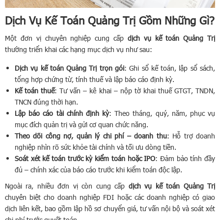
Dịch Vụ Kế Toán Quảng Trị Gồm Những Gì?
Một đơn vị chuyên nghiệp cung cấp
dịch vụ kế toán Quảng Trị
thường triển khai các hạng mục dịch vụ như sau:
Dịch vụ kế toán Quảng Trị trọn gói
: Ghi sổ kế toán, lập sổ sách,
tổng hợp chứng từ, tính thuế và lập báo cáo định kỳ.
Kế toán thuế
: Tư vấn – kê khai – nộp tờ khai thuế GTGT, TNDN,
TNCN đúng thời hạn.
Lập báo cáo tài chính định kỳ
: Theo tháng, quý, năm, phục vụ
mục đích quản trị và gửi cơ quan chức năng.
Theo dõi công nợ, quản lý chi phí – doanh thu
: Hỗ trợ doanh
nghiệp nhìn rõ sức khỏe tài chính và tối ưu dòng tiền.
Soát xét kế toán trước kỳ kiểm toán hoặc IPO
: Đảm bảo tính đầy
đủ – chính xác của báo cáo trước khi kiểm toán độc lập.
Ngoài ra, nhiều đơn vị còn cung cấp
dịch vụ kế toán Quảng Trị
chuyên biệt cho doanh nghiệp FDI hoặc các doanh nghiệp có giao
dịch liên kết, bao gồm lập hồ sơ chuyển giá, tư vấn nội bộ và soát xét
chi phí trước quyết toán.