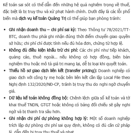
Kế toán sai sót có thể dẫn đến những hệ quả nghiêm trọng về thuế,
đặc biệt là bị truy thu và xử phạt hành chính. Dưới đây là các lỗi phổ
biến mà
dịch vụ kế toán Quảng Trị
có thể giúp bạn phòng tránh:
Ghi nhận doanh thu – chi phí sai kỳ:
Theo Thông tư 78/2021/TT-
BTC, doanh thu phải ghi nhận đúng thời điểm chuyển giao quyền
sở hữu; chi phí chỉ được tính nếu đủ hóa đơn, chứng từ hợp lệ.
Không đủ điều kiện khấu trừ chi phí:
Các chi phí như tiếp khách,
quảng cáo, thuê ngoài… nếu không có hợp đồng, biên bản
nghiệm thu hoặc mô tả giá trị mang lại, dễ bị loại khi quyết toán.
Thiếu hồ sơ giao dịch liên kết (transfer pricing):
Doanh nghiệp có
giao dịch với công ty mẹ hoặc bên liên kết cần lập Local File theo
Nghị định 132/2020/NĐ-CP, tránh bị truy thu do nghi ngờ chuyển
giá.
Dữ liệu kế toán không đồng bộ:
Chênh lệch giữa sổ kế toán và tờ
khai thuế TNDN, GTGT hoặc không có bảng đối chiếu sẽ gây nghi
ngờ và bị thanh tra sâu hơn.
Ghi nhận chi phí dự phòng không hợp lý:
Một số doanh nghiệp
trích lập dự phòng chi phí sai quy định, không có đủ căn cứ pháp
lý, dẫn đến bị truy thu thuế và phạt.