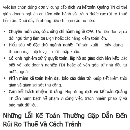
Việc lựa chọn đúng đơn vị cung cấp
dịch vụ kế toán Quảng Trị
có thể
giúp doanh nghiệp an tâm vận hành và tránh được các rủi ro thuế
tiềm ẩn. Dưới đây là những tiêu chí bạn cần ưu tiên:
Chuyên môn cao, có chứng chỉ hành nghề CPA
: Ưu tiên đơn vị có
đội ngũ từng làm tại Big4 hoặc các hãng kiểm toán lớn.
Hiểu sâu về đặc thù ngành nghề
: Từ sản xuất – xây dựng –
thương mại – dịch vụ – xuất nhập khẩu.
Có kinh nghiệm xử lý quyết toán, lập hồ sơ giao dịch liên kết
: Đặc
biệt với các doanh nghiệp FDI hoặc có vốn góp từ nhà đầu tư
nước ngoài.
Phần mềm kế toán hiện đại, báo cáo điện tử
: Giúp tiết kiệm thời
gian và giảm sai sót thủ công.
Cam kết trách nhiệm rõ ràng
: Hợp đồng
dịch vụ kế toán Quảng
Trị
cần minh bạch về phạm vi công việc, trách nhiệm pháp lý và
bảo mật dữ liệu.
Những Lỗi Kế Toán Thường Gặp Dẫn Đến
Rủi Ro Thuế Và Cách Tránh