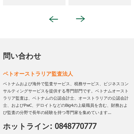
Khánh
Next
Previous
問い合わせ
ベトオーストラリア監査法人
ベトナムおよび海外で監査サービス、税務サービス、ビジネスコン
サルティングサービスを提供する専門部門です。ベトナムオースト
ラリア監査は、ベトナムの公認会計士、オーストラリアの公認会計
士、およびPwC、デロイトなどのBig4の上級職員を含む、財務およ
び監査の分野で長年の経験を持つ専門家を集めています...
ホットライン:
0848770777