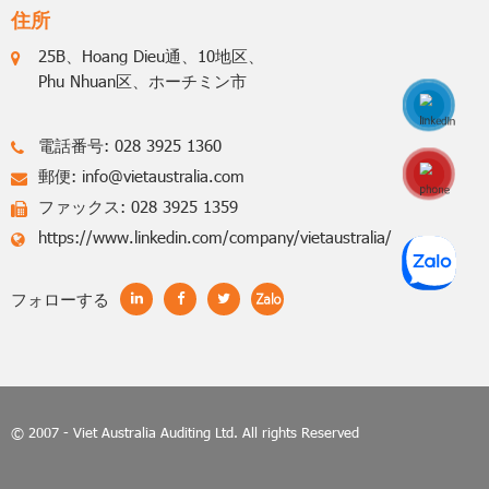
住所
25B、Hoang Dieu通、10地区、
Phu Nhuan区、ホーチミン市
電話番号: 028 3925 1360
郵便:
info@vietaustralia.com
Hotline: 0848770
ファックス: 028 3925 1359
https://www.linkedin.com/company/vietaustralia/
フォローする
© 2007 - Viet Australia Auditing Ltd. All rights Reserved