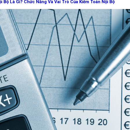
i Bộ Là Gì? Chức Năng Và Vai Trò Của Kiểm Toán Nội Bộ