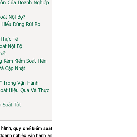
Còn Của Doanh Nghiệp
oát Nội Bộ?
c Hiểu Đúng Rủi Ro
 Thực Tế
oát Nội Bộ
hất
g Kém Kiểm Soát Tiền
 Và Cập Nhật
” Trong Vận Hành
oát Hiệu Quả Và Thực
 Soát Tốt
 hành, 
quy chế kiểm soát 
 doanh nghiệp vận hành an 