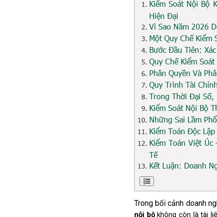
Kiểm Soát Nội Bộ 
Hiện Đại
Vì Sao Năm 2026 D
Một Quy Chế Kiểm S
Bước Đầu Tiên: Xá
Quy Chế Kiểm Soát
Phân Quyền Và Phâ
Quy Trình Tài Chín
Trong Thời Đại Số
Kiểm Soát Nội Bộ T
Những Sai Lầm Phổ 
Kiểm Toán Độc Lập
Kiểm Toán Việt Úc
Tế
Kết Luận: Doanh Ng
Trong bối cảnh doanh nghi
nội bộ
 không còn là tài l