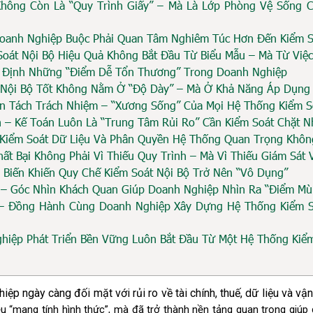
Không Còn Là “Quy Trình Giấy” – Mà Là Lớp Phòng Vệ Sống 
oanh Nghiệp Buộc Phải Quan Tâm Nghiêm Túc Hơn Đến Kiểm S
oát Nội Bộ Hiệu Quả Không Bắt Đầu Từ Biểu Mẫu – Mà Từ Việ
c Định Những “Điểm Dễ Tổn Thương” Trong Doanh Nghiệp
 Nội Bộ Tốt Không Nằm Ở “Độ Dày” – Mà Ở Khả Năng Áp Dụng
n Tách Trách Nhiệm – “Xương Sống” Của Mọi Hệ Thống Kiểm S
h – Kế Toán Luôn Là “Trung Tâm Rủi Ro” Cần Kiểm Soát Chặt N
, Kiểm Soát Dữ Liệu Và Phân Quyền Hệ Thống Quan Trọng Khôn
hất Bại Không Phải Vì Thiếu Quy Trình – Mà Vì Thiếu Giám Sát
Biến Khiến Quy Chế Kiểm Soát Nội Bộ Trở Nên “Vô Dụng”
 – Góc Nhìn Khách Quan Giúp Doanh Nghiệp Nhìn Ra “Điểm Mù
 – Đồng Hành Cùng Doanh Nghiệp Xây Dựng Hệ Thống Kiểm S
hiệp Phát Triển Bền Vững Luôn Bắt Đầu Từ Một Hệ Thống Kiểm
ệp ngày càng đối mặt với rủi ro về tài chính, thuế, dữ liệu và vận
iệu “mang tính hình thức”, mà đã trở thành nền tảng quan trọng giúp