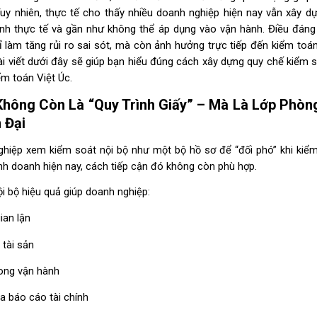
uy nhiên, thực tế cho thấy nhiều doanh nghiệp hiện nay vẫn xây dự
ính thực tế và gần như không thể áp dụng vào vận hành. Điều đáng 
 làm tăng rủi ro sai sót, mà còn ảnh hưởng trực tiếp đến kiểm toán
i viết dưới đây sẽ giúp bạn hiểu đúng cách xây dựng quy chế kiểm 
ểm toán Việt Úc.
Không Còn Là “Quy Trình Giấy” – Mà Là Lớp Phòn
 Đại
ghiệp xem kiểm soát nội bộ như một bộ hồ sơ để “đối phó” khi kiểm 
inh doanh hiện nay, cách tiếp cận đó không còn phù hợp.
i bộ hiệu quả giúp doanh nghiệp:
ian lận
 tài sản
rong vận hành
a báo cáo tài chính