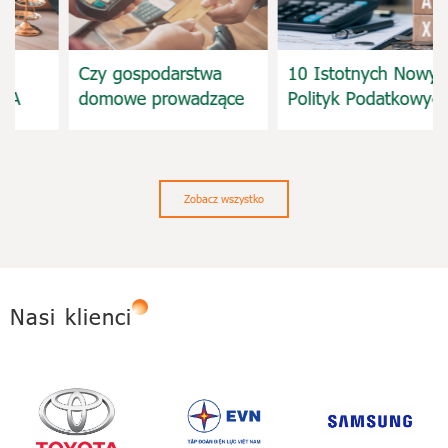
Czy gospodarstwa
10 Istotnych Nowych
domowe prowadzące
Polityk Podatkowych z
działalność
Końca 2025 –
gospodarczą muszą
Początku 2026 Roku,
zgłaszać wszystkie
Które Firmy Muszą
rachunki bankowe i
Zaktualizować
Zobacz wszystko
portfele elektroniczne
od 5 marca 2026
roku?
Nasi klienci