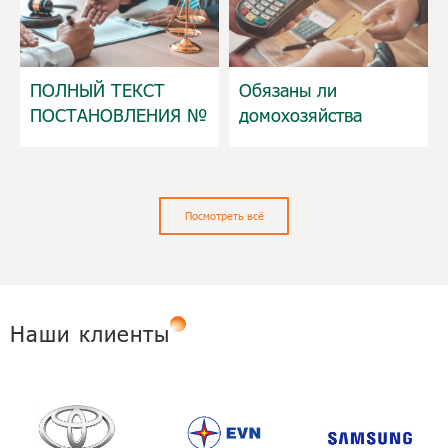
ПОЛНЫЙ ТЕКСТ
Обязаны ли
ПОСТАНОВЛЕНИЯ №
домохозяйства
373/2025/ND-CP О
декларировать все
РЕАЛИЗАЦИИ
банковские счета и
ЗАКОНА О
электронные
НАЛОГОВОМ
кошельки с 5 марта
Посмотреть всё
АДМИНИСТРИРОВАНИИ
2026 года?
Наши клиенты