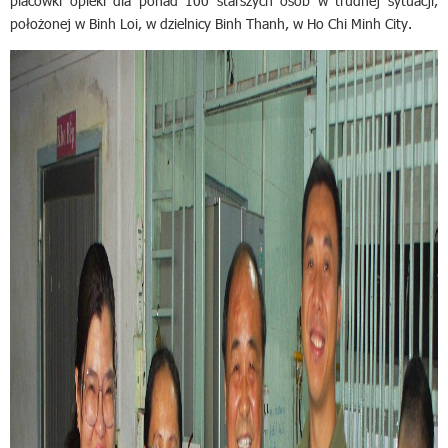
placówki opieki dla ponad 100 starszych osób w trudnej sytuacji,
położonej w Binh Loi, w dzielnicy Binh Thanh, w Ho Chi Minh City.