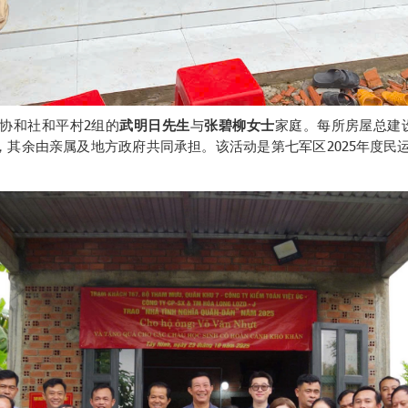
协和社和平村2组的
武明日先生
与
张碧柳女士
家庭。每所房屋总建
越盾，其余由亲属及地方政府共同承担。该活动是第七军区2025年度