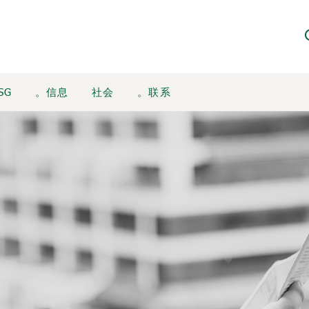
SG
。信息
社会
。联系