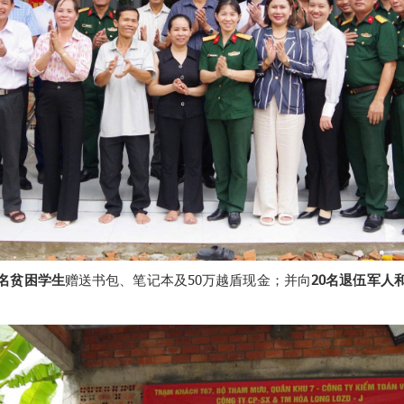
0名贫困学生
赠送书包、笔记本及50万越盾现金；并向
20名退伍军人