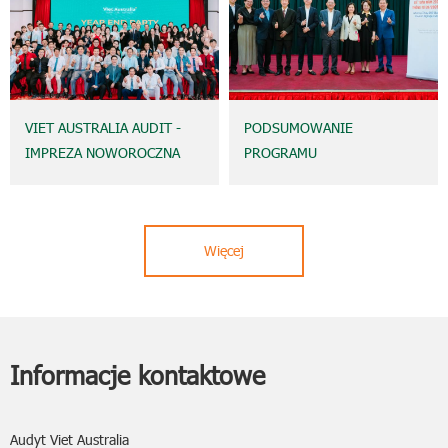
VIET AUSTRALIA AUDIT -
PODSUMOWANIE
IMPREZA NOWOROCZNA
PROGRAMU
2025 - ŁĄCZYMY SIĘ, BY
SZKOLENIOWEGO:
SIĘGAĆ DALEJ
WYTYCZNE DOTYCZĄCE
REŻIMU RACHUNKOWOŚCI
Więcej
PRZEDSIĘBIORSTW
ZGODNIE Z OKÓLNIKIEM
99/2025/TT-BTC
Informacje kontaktowe
Audyt Viet Australia