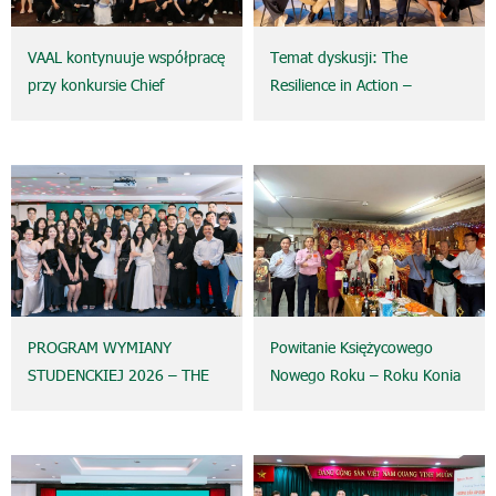
VAAL kontynuuje współpracę
Temat dyskusji: The
przy konkursie Chief
Resilience in Action –
Accountant For A Day 2026
Strategia M&A jako klucz do
organizowanym przez
odporności finansowej
Uniwersytet Hoa Sen
PROGRAM WYMIANY
Powitanie Księżycowego
STUDENCKIEJ 2026 – THE
Nowego Roku – Roku Konia
RESONANCE OF SOULS:
2026 z Viet Australia
SYMFONIA MŁODOŚCI
Auditing