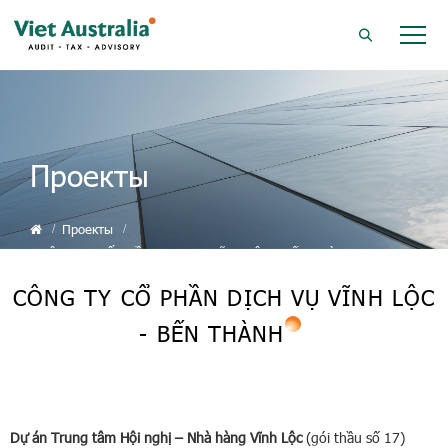
Проекты
Проекты
CÔNG TY CỔ PHẦN DỊCH VỤ VĨNH LỘC - BẾN THÀNH
CÔNG TY CỔ PHẦN DỊCH VỤ VĨNH LỘC
- BẾN THÀNH
Dự án Trung tâm Hội nghị – Nhà hàng Vĩnh Lộc
(gói thầu số 17)