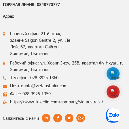
ГОРЯЧАЯ ЛИНИЯ: 0848770777
Адрес
Главный офис: 21-й этаж,
здание Saigon Centre 2, ул. Ле
Лой, 67, квартал Сайгон, г.
Хошимин, Вьетнам
Рабочий офис: ул. Хоанг Зиеу, 25B, квартал Фу Нхуан, г.
Хошимин, Вьетнам
Телефон: 028 3925 1360
Почта: info@vietaustralia.com
Hotline: 0848770
Факс: 028 3925 1359
https://www.linkedin.com/company/vietaustralia/
Cвяжитесь с нами