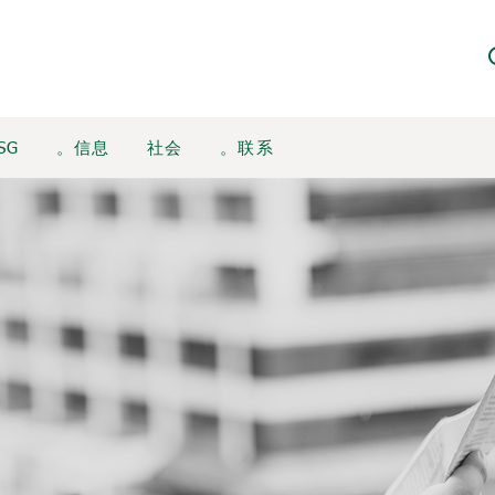
SG
。信息
社会
。联系