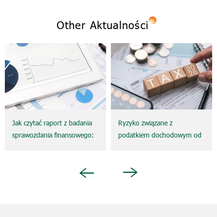
Other Aktualności
Jak czytać raport z badania
Ryzyko związane z
sprawozdania finansowego:
podatkiem dochodowym od
czy „opinia bez zastrzeżeń”
osób fizycznych (PIT) dla
rzeczywiście oznacza, że
ekspatriantów (Expat) oraz
przedsiębiorstwo jest
pojęcie Zakładu (Permanent
Next
Previous
całkowicie bezpieczne?
Establishment – PE): Co
przedsiębiorstwa powinny
wiedzieć