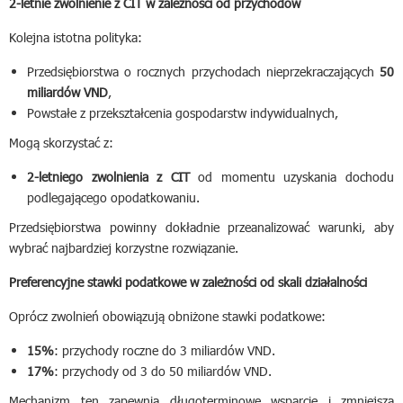
2-letnie zwolnienie z CIT w zależności od przychodów
Kolejna istotna polityka:
Przedsiębiorstwa o rocznych przychodach nieprzekraczających
50
miliardów VND
,
Powstałe z przekształcenia gospodarstw indywidualnych,
Mogą skorzystać z:
2-letniego zwolnienia z CIT
od momentu uzyskania dochodu
podlegającego opodatkowaniu.
Przedsiębiorstwa powinny dokładnie przeanalizować warunki, aby
wybrać najbardziej korzystne rozwiązanie.
Preferencyjne stawki podatkowe w zależności od skali działalności
Oprócz zwolnień obowiązują obniżone stawki podatkowe:
15%
: przychody roczne do 3 miliardów VND.
17%
: przychody od 3 do 50 miliardów VND.
Mechanizm ten zapewnia długoterminowe wsparcie i zmniejsza