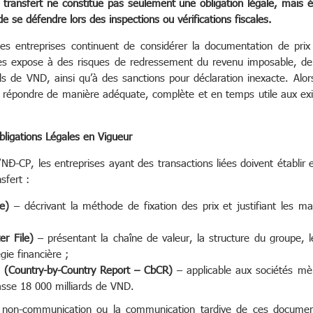
 transfert ne constitue pas seulement une obligation légale, mais 
de se défendre lors des inspections ou vérifications fiscales.
s entreprises continuent de considérer la documentation de pri
 les expose à des risques de redressement du revenu imposable, de
ards de VND, ainsi qu’à des sanctions pour déclaration inexacte. Al
 répondre de manière adéquate, complète et en temps utile aux exig
ligations Légales en Vigueur
NĐ-CP, les entreprises ayant des transactions liées doivent établir e
sfert :
le)
– décrivant la méthode de fixation des prix et justifiant les ma
er File)
– présentant la chaîne de valeur, la structure du groupe, le
égie financière ;
 (Country-by-Country Report – CbCR)
– applicable aux sociétés mèr
asse 18 000 milliards de VND.
a non-communication ou la communication tardive de ces documen