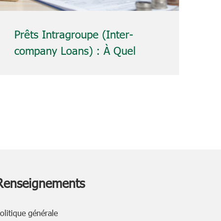
Prêts Intragroupe (Inter-
F
company Loans) : À Quel
C
Moment Deviennent-Ils un
d
Risque Fiscal pour les
R
Entreprises ?
F
Renseignements
olitique générale