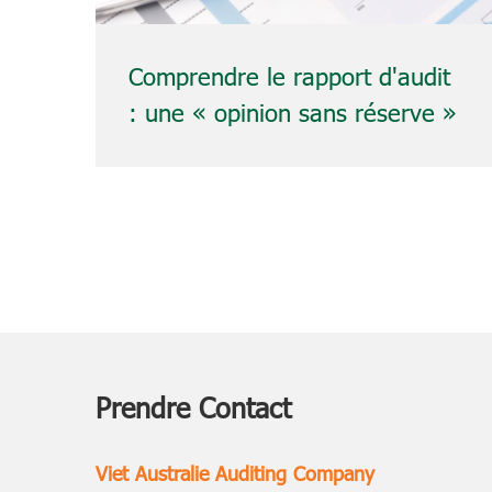
 :
Comprendre le rapport d'audit
t
: une « opinion sans réserve »
signifie-t-elle réellement
qu'une entreprise est sans
risque ?
Prendre Contact
Viet Australie Auditing Company