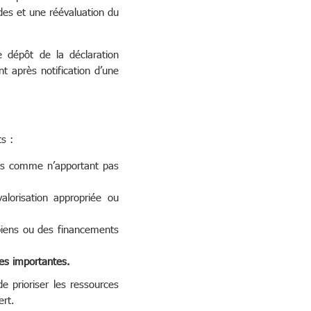
es et une réévaluation du
 dépôt de la déclaration
nt après notification d’une
s :
rés comme n’apportant pas
lorisation appropriée ou
biens ou des financements
ées importantes.
de prioriser les ressources
ert.