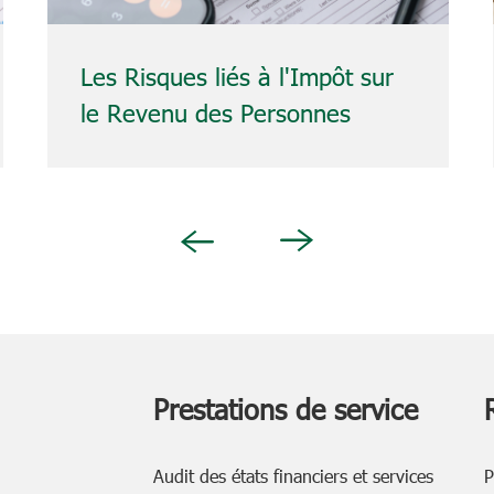
Les Risques liés à l'Impôt sur
le Revenu des Personnes
Physiques (IRPP/PIT) des
Expatriés (Expats) et la Notion
d'Établissement Stable
Next
Previous
(Permanent Establishment -
PE) : Ce que les Entreprises
Doivent Savoir
Prestations de service
Audit des états financiers et services
P