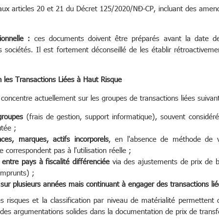
ux articles 20 et 21 du Décret 125/2020/NĐ-CP, incluant des amend
onnelle :
ces documents doivent être préparés avant la date de
s sociétés. Il est fortement déconseillé de les établir rétroactiveme
on les Transactions Liées à Haut Risque
e concentre actuellement sur les groupes de transactions liées suivant
agroupes
(frais de gestion, support informatique), souvent considé
utée ;
es, marques, actifs incorporels
, en l'absence de méthode de va
 correspondent pas à l'utilisation réelle ;
entre pays à fiscalité différenciée
via des ajustements de prix de 
emprunts) ;
s sur plusieurs années mais continuant à engager des transactions li
es risques et la classification par niveau de matérialité permettent 
t des argumentations solides dans la documentation de prix de transf