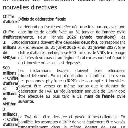
nouvelles directives
Chiffre
Délais de déclaration fiscale
d’affaires
La déclaration fiscale est effectuée
une fois par an
, avec une
Chiffre
date limite de dépôt fixée au
31 janvier de l’année civile
d’affaires
suivante
. Pour l’année
2026 (année transitoire)
, les
≤ 500
déclarations doivent être déposées
deux fois
, correspondant
millions
aux échéances du
31 juillet 2026
et du
31 janvier 2027
. Si le
de
chiffre d’affaires réel dépasse 500 millions de VND, le ménage
VND/an
d’affaires devra passer au régime fiscal correspondant à partir
du trimestre où le seuil est dépassé.
500
Les déclarations fiscales doivent être effectuées
millions
trimestriellement. En cas d’obligation d’impôt sur le revenu
< Chiffre
des personnes physiques (IRPP), des acomptes trimestriels
d’affaires
doivent être versés en même temps que le dossier de
≤ 3
déclaration de TVA. La régularisation annuelle de l’IRPP doit
milliards
être effectuée au plus tard le
31 mars de l’année civile
de
suivante
.
VND/an
3
milliards
La TVA doit être déclarée et payée trimestriellement. En
< Chiffre
parallèle, les acomptes d’IRPP doivent également être versés
d’affaires
trimestriellement dans le même dossier de TVA. La