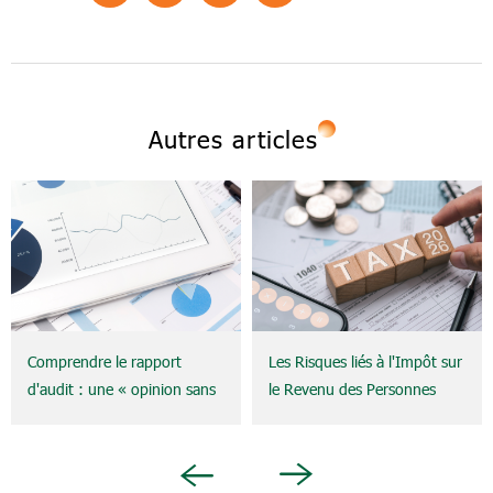
Autres articles
Comprendre le rapport
Les Risques liés à l'Impôt sur
d'audit : une « opinion sans
le Revenu des Personnes
réserve » signifie-t-elle
Physiques (IRPP/PIT) des
réellement qu'une entreprise
Expatriés (Expats) et la
est sans risque ?
Notion d'Établissement
Next
Previous