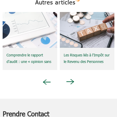
Autres articles
Comprendre le rapport
Les Risques liés à l'Impôt sur
d'audit : une « opinion sans
le Revenu des Personnes
réserve » signifie-t-elle
Physiques (IRPP/PIT) des
réellement qu'une entreprise
Expatriés (Expats) et la
est sans risque ?
Notion d'Établissement
Next
Previous
Stable (Permanent
Establishment - PE) : Ce que
les Entreprises Doivent
Savoir
Prendre Contact