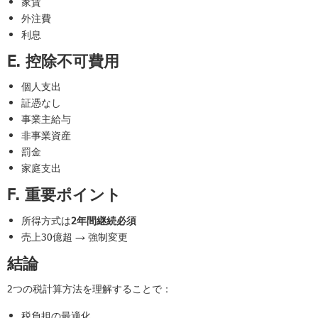
家賃
外注費
利息
E. 控除不可費用
個人支出
証憑なし
事業主給与
非事業資産
罰金
家庭支出
F. 重要ポイント
所得方式は
2年間継続必須
売上30億超 → 強制変更
結論
2つの税計算方法を理解することで：
税負担の最適化