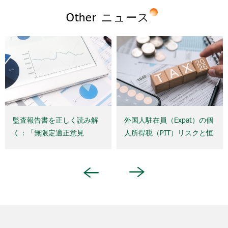
Other ニュース
監査報告書を正しく読み解
外国人駐在員（Expat）の個
く：「無限定適正意見
人所得税（PIT）リスクと恒
（Unqualified Opinion）」は
久的施設（Permanent
本当に企業の安全性を意味
Establishment：PE）の概念
するのか？
― 企業が知っておくべき重
Next
Previous
要事項