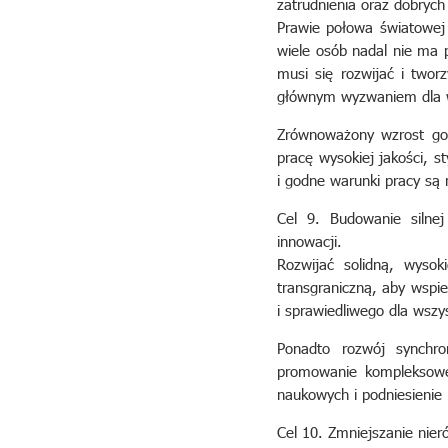
zatrudnienia oraz dobrych
Prawie połowa światowej 
wiele osób nadal nie ma 
musi się rozwijać i twor
głównym wyzwaniem dla w
Zrównoważony wzrost go
pracę wysokiej jakości, s
i godne warunki pracy są 
Cel 9. Budowanie silnej 
innowacji.
Rozwijać solidną, wysoki
transgraniczną, aby wspi
i sprawiedliwego dla wszys
Ponadto rozwój synchron
promowanie kompleksowe
naukowych i podniesienie
Cel 10. Zmniejszanie nie