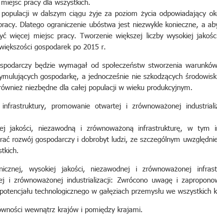
 miejsc pracy dla wszystkich.
populacji w dalszym ciągu żyje za poziom życia odpowiadający ok
pracy. Dlatego ograniczenie ubóstwa jest niezwykle konieczne, a ab
zyć więcej miejsc pracy. Tworzenie większej liczby wysokiej jakośc
iększości gospodarek po 2015 r.
spodarczy będzie wymagał od społeczeństw stworzenia warunków 
tymulujących gospodarkę, a jednocześnie nie szkodzących środowisk
również niezbędne dla całej populacji w wieku produkcyjnym.
infrastruktury, promowanie otwartej i zrównoważonej industrial
ej jakości, niezawodną i zrównoważoną infrastrukturę, w tym in
erać rozwój gospodarczy i dobrobyt ludzi, ze szczególnym uwzględn
tkich.
icznej, wysokiej jakości, niezawodnej i zrównoważonej infras
j i zrównoważonej industrializacji: Zwrócono uwagę i zapropon
 potencjału technologicznego w gałęziach przemysłu we wszystkich k
równości wewnątrz krajów i pomiędzy krajami.