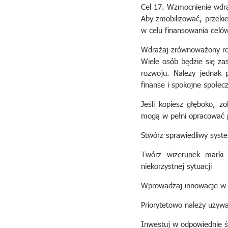
Cel 17. Wzmocnienie wdra
Aby zmobilizować, przeki
w celu finansowania celó
Wdrażaj zrównoważony roz
Wiele osób będzie się za
rozwoju. Należy jednak 
finanse i spokojne społec
Jeśli kopiesz głęboko, z
mogą w pełni opracować po
Stwórz sprawiedliwy syst
Twórz wizerunek marki 
niekorzystnej sytuacji
Wprowadzaj innowacje w p
Priorytetowo należy używ
Inwestuj w odpowiednie śr