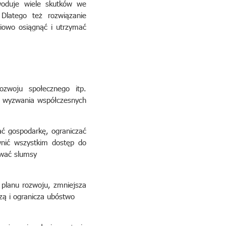
woduje wiele skutków we
 Dlatego też rozwiązanie
iowo osiągnąć i utrzymać
ozwoju społecznego itp.
ak wyzwania współczesnych
ać gospodarkę, ograniczać
wnić wszystkim dostęp do
ować slumsy
 planu rozwoju, zmniejsza
zą i ogranicza ubóstwo