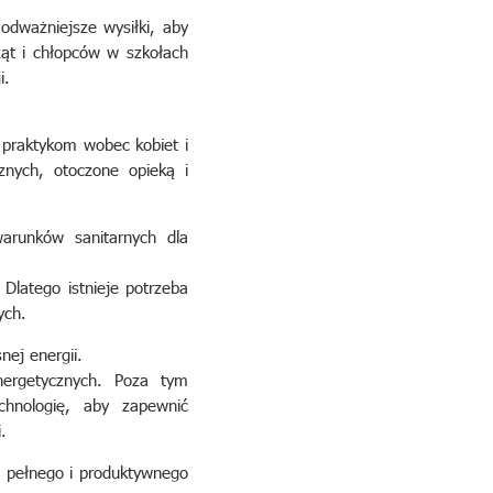
odważniejsze wysiłki, aby
ząt i chłopców w szkołach
i.
 praktykom wobec kobiet i
nych, otoczone opieką i
arunków sanitarnych dla
latego istnieje potrzeba
ych.
ej energii.
nergetycznych. Poza tym
chnologię, aby zapewnić
.
 pełnego i produktywnego