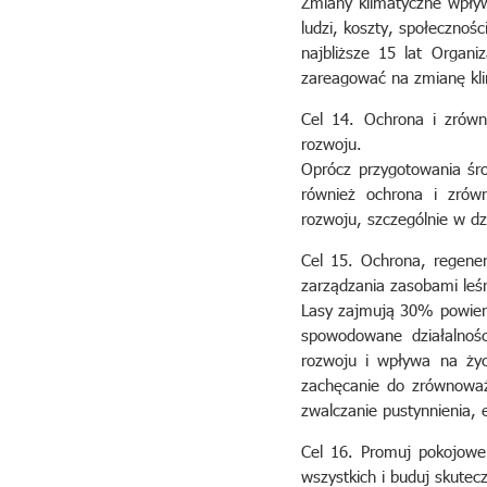
Zmiany klimatyczne wpływ
ludzi, koszty, społecznośc
najbliższe 15 lat Organ
zareagować na zmianę klim
Cel 14. Ochrona i zrów
rozwoju.
Oprócz przygotowania śro
również ochrona i zró
rozwoju, szczególnie w dz
Cel 15. Ochrona, regen
zarządzania zasobami leśny
Lasy zajmują 30% powierz
spowodowane działalnoś
rozwoju i wpływa na życ
zachęcanie do zrównowa
zwalczanie pustynnienia, e
Cel 16. Promuj pokojowe
wszystkich i buduj skutec