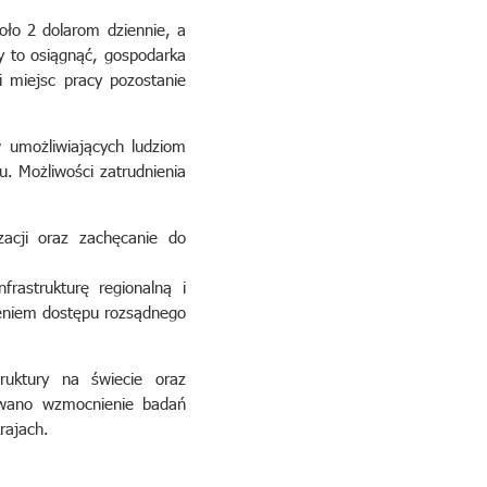
oło 2 dolarom dziennie, a
y to osiągnąć, gospodarka
i miejsc pracy pozostanie
umożliwiających ludziom
u. Możliwości zatrudnienia
izacji oraz zachęcanie do
frastrukturę regionalną i
ieniem dostępu rozsądnego
truktury na świecie oraz
owano wzmocnienie badań
rajach.