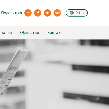
Поделиться
RU
мпании
Общество
Контакт