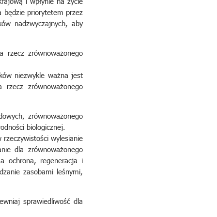
rajową i wpłynie na życie
ka będzie priorytetem przez
dków nadzwyczajnych, aby
na rzecz zrównoważonego
tków niezwykle ważna jest
a rzecz zrównoważonego
ądowych, zrównoważonego
odności biologicznej.
rzeczywistości wylesianie
anie dla zrównoważonego
a ochrona, regeneracja i
zanie zasobami leśnymi,
wniaj sprawiedliwość dla