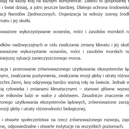
ają na każdy kraj na każdym kontynencie. Zakłóci to gospodarkę k
i i świat dzisiaj, a jutro jeszcze bardziej. Dlatego ochrona środowis
izacji Narodów Zjednoczonych. Organizacja ta wdroży szereg śro
atu i jej skutki.
noważone wykorzystywanie oceanów, mórz i zasobów morskich 
dków nadzwyczajnych w celu zwalczania zmiany klimatu i jej sku
wnoważone wykorzystanie oceanów, mórz i zasobów morskich n
isiejszej sytuacji zanieczyszczonego morza.
eracja i promowanie zrównoważonego użytkowania ekosystemów l
mi, zwalczania pustynnienia, zwalczania erozji gleby i utraty różnor
chni Ziemi, lasy odgrywają bardzo ważną rolę na świecie. Jednak w 
cią człowieka i zmianami klimatycznymi – stanowi główne wyzw
ie milionów ludzi w walce z ubóstwem. Zasadnicze znaczenie m
żonego użytkowania ekosystemów lądowych, zrównoważone zarząd
rozji gleby i utraty różnorodności biologicznej.
 i otwarte społeczeństwa na rzecz zrównoważonego rozwoju, zape
zne, odpowiedzialne i otwarte instytucje na wszystkich poziomach.