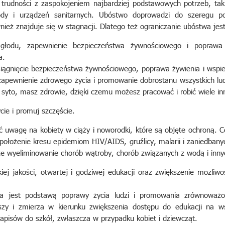
trudności z zaspokojeniem najbardziej podstawowych potrzeb, tak
dy i urządzeń sanitarnych. Ubóstwo doprowadzi do szeregu po
ież znajduje się w stagnacji. Dlatego też ograniczanie ubóstwa jes
głodu, zapewnienie bezpieczeństwa żywnościowego i poprawa
a.
iągnięcie bezpieczeństwa żywnościowego, poprawa żywienia i wspier
t zapewnienie zdrowego życia i promowanie dobrostanu wszystkich lu
 i syto, masz zdrowie, dzięki czemu możesz pracować i robić wiele in
cie i promuj szczęście.
ć uwagę na kobiety w ciąży i noworodki, które są objęte ochroną. 
położenie kresu epidemiom HIV/AIDS, gruźlicy, malarii i zaniedbany
kże wyeliminowanie chorób wątroby, chorób związanych z wodą i inn
ej jakości, otwartej i godziwej edukacji oraz zwiększenie możliwo
cja jest podstawą poprawy życia ludzi i promowania zrównoważ
kszy i zmierza w kierunku zwiększenia dostępu do edukacji na w
apisów do szkół, zwłaszcza w przypadku kobiet i dziewcząt.