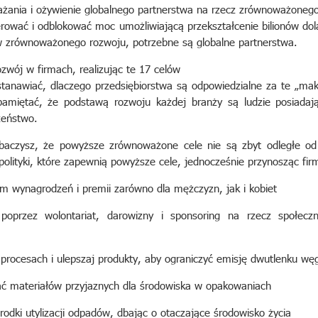
żania i ożywienie globalnego partnerstwa na rzecz zrównoważonego
erować i odblokować moc umożliwiającą przekształcenie bilionów d
w zrównoważonego rozwoju, potrzebne są globalne partnerstwa.
wój w firmach, realizując te 17 celów
stanawiać, dlaczego przedsiębiorstwa są odpowiedzialne za te „m
pamiętać, że podstawą rozwoju każdej branży są ludzie posiadają
zeństwo.
obaczysz, że powyższe zrównoważone cele nie są zbyt odległe od
lityki, które zapewnią powyższe cele, jednocześnie przynosząc firmi
em wynagrodzeń i premii zarówno dla mężczyzn, jak i kobiet
poprzez wolontariat, darowizny i sponsoring na rzecz społeczn
rocesach i ulepszaj produkty, aby ograniczyć emisję dwutlenku wę
ać materiałów przyjaznych dla środowiska w opakowaniach
odki utylizacji odpadów, dbając o otaczające środowisko życia