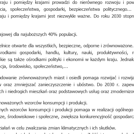
aju i pomiędzy krajami prowadzi do nierównego rozwoju i po
cia, społeczeństwa, gospodarki, bezpieczeństwa politycznego...
aju i pomiędzy krajami jest niezwykle ważne. Do roku 2030 stopn
rajowej dla najuboższych 40% populacji.
ielnice otwarte dla wszystkich, bezpieczne, odporne i zrównoważone.
rodkami gospodarki, handlu, kultury, nauki, produktywności, r
skie są także ośrodkami polityki i ekonomii w każdym kraju. Jedn
cja, środowisko, społeczeństwo,...
owanie zrównoważonych miast i osiedli pomaga rozwijać i rozwij
w oraz zmniejszać zanieczyszczenie i ubóstwo. Do 2030 r. zape
ch i niedrogich mieszkań oraz podstawowych usług oraz zmoderniz
noważonych wzorców konsumpcji i produkcji.
ch wzorców konsumpcji i produkcji pomaga w realizacji ogólnego
cze, środowiskowe i społeczne, zwiększa konkurencyjność gospodarc
działań w celu zwalczania zmian klimatycznych i ich skutków.