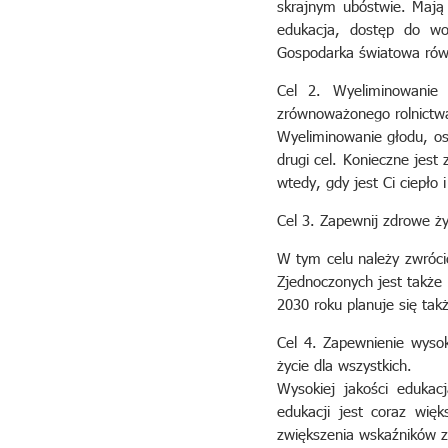
skrajnym ubóstwie. Mają 
edukacja, dostęp do wo
Gospodarka światowa równ
Cel 2. Wyeliminowanie 
zrównoważonego rolnictw
Wyeliminowanie głodu, os
drugi cel. Konieczne jes
wtedy, gdy jest Ci ciepło
Cel 3. Zapewnij zdrowe ży
W tym celu należy zwróci
Zjednoczonych jest także 
2030 roku planuje się ta
Cel 4. Zapewnienie wysoki
życie dla wszystkich.
Wysokiej jakości eduka
edukacji jest coraz wię
zwiększenia wskaźników z