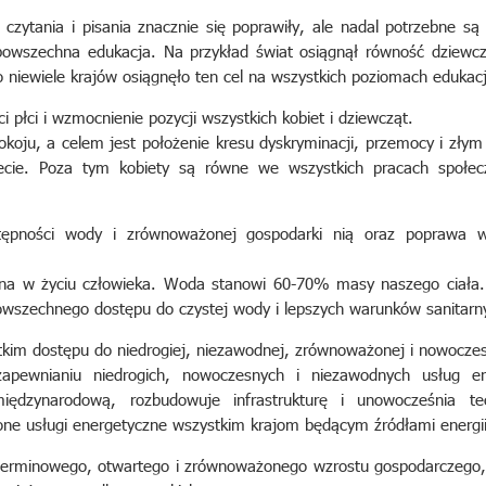
czytania i pisania znacznie się poprawiły, ale nadal potrzebne są 
 powszechna edukacja. Na przykład świat osiągnął równość dziewc
niewiele krajów osiągnęło ten cel na wszystkich poziomach edukacj
i płci i wzmocnienie pozycji wszystkich kobiet i dziewcząt.
okoju, a celem jest położenie kresu dyskryminacji, przemocy i złym
ecie. Poza tym kobiety są równe we wszystkich pracach społecz
tępności wody i zrównoważonej gospodarki nią oraz poprawa w
na w życiu człowieka. Woda stanowi 60-70% masy naszego ciała. D
wszechnego dostępu do czystej wody i lepszych warunków sanitarn
tkim dostępu do niedrogiej, niezawodnej, zrównoważonej i nowoczesn
pewnianiu niedrogich, nowoczesnych i niezawodnych usług e
ędzynarodową, rozbudowuje infrastrukturę i unowocześnia te
e usługi energetyczne wszystkim krajom będącym źródłami energii
terminowego, otwartego i zrównoważonego wzrostu gospodarczego,