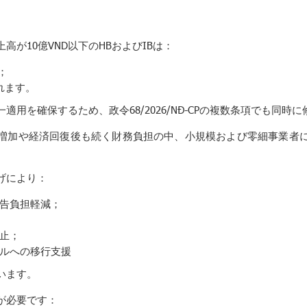
高が10億VND以下のHBおよびIBは：
；
れます。
適用を確保するため、政令68/2026/NĐ-CPの複数条項でも同時
増加や経済回復後も続く財務負担の中、小規模および零細事業者
げにより：
告負担軽減；
止；
ルへの移行支援
います。
が必要です：