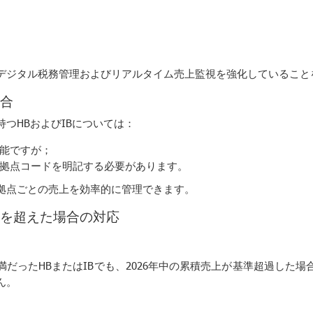
デジタル税務管理およびリアルタイム売上監視を強化していること
合
つHBおよびIBについては：
能ですが；
拠点コードを明記する必要があります。
拠点ごとの売上を効率的に管理できます。
準を超えた場合の対応
未満だったHBまたはIBでも、2026年中の累積売上が基準超過した
ん。