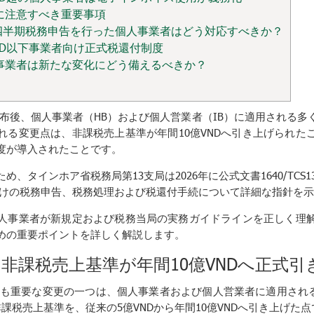
特に注意すべき重要事項
年第1四半期税務申告を行った個人事業者はどう対応すべきか？
VND以下事業者向け正式税還付制度
人事業者は新たな変化にどう備えるべきか？
-CPの公布後、個人事業者（HB）および個人営業者（IB）に適用され
れる変更点は、非課税売上基準が年間10億VNDへ引き上げられた
度が導入されたことです。
タインホア省税務局第13支局は2026年に公式文書1640/TCS13-
B向けの税務申告、税務処理および税還付手続について詳細な指針を
人事業者が新規定および税務当局の実務ガイドラインを正しく理
めの重要ポイントを詳しく解説します。
の非課税売上基準が年間10億VNDへ正式引
Đ-CPの最も重要な変更の一つは、個人事業者および個人営業者に適用され
非課税売上基準を、従来の5億VNDから年間10億VNDへ引き上げた