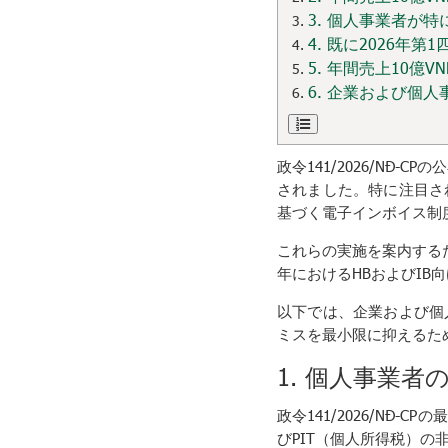
3. 個人事業者が
4. 既に2026
5. 年間売上10億
6. 企業および個
政令141/2026/NĐ
されました。特に注目さ
基づく電子インボイス制
これらの実施を案内するため、
年におけるHBおよびI
以下では、企業および個
ミスを最小限に抑えるた
1. 個人事業者
政令141/2026/N
びPIT（個人所得税）の