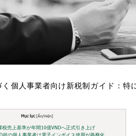
CPに基づく個人事業者向け新税制ガイド
Mục lục
[
Ẩn/Hiện
]
非課税売上基準が年間10億VNDへ正式引き上げ
億VND超の個人事業者は電子インボイス使用が義務化