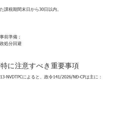
た課税期間末日から30日以内。
事前準備；
政処分回避
者が特に注意すべき重要事項
S13-NVDTPCによると、政令141/2026/NĐ-CPは主に：