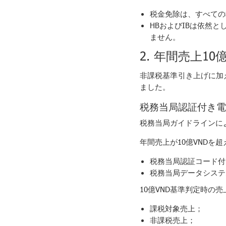
税金免除は、すべての
HBおよびIBは依然
ません。
2. 年間売上
非課税基準引き上げに加え
ました。
税務当局認証付き電
税務当局ガイドラインに
年間売上が10億VNDを
税務当局認証コード付
税務当局データシステ
10億VND基準判定時の
課税対象売上；
非課税売上；