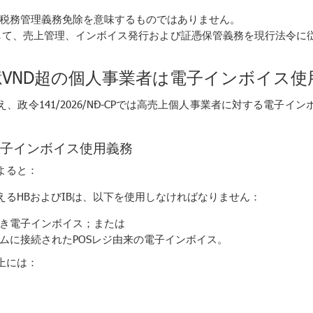
税務管理義務免除を意味するものではありません。
として、売上管理、インボイス発行および証憑保管義務を現行法令に
10億VND超の個人事業者は電子インボイス
、政令141/2026/NĐ-CPでは高売上個人事業者に対する電子イ
子インボイス使用義務
よると：
超えるHBおよびIBは、以下を使用しなければなりません：
き電子インボイス；または
ムに接続されたPOSレジ由来の電子インボイス。
売上には：