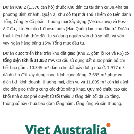
Dự án Khu 2 (1.570 căn hộ) thuộc Khu dân cư tái định cư 38,4ha tại
phường Bình Khánh, Quận 2, Khu đô thị mới Thủ Thiêm do Liên danh
Tổng Công ty Cổ phần Thương mại Xây dựng (Vietracimex) và Pos-
A.C.Co., Ltd Architect-Consultants (Hàn Quốc) làm chủ đầu tư. Dự án
thực hiện hình thức đầu tư sử dụng nguồn vốn chủ sở hữu và vốn
vay Ngân hàng bằng 15% Tổng mức đầu tư.
Dự án được triển khai trên khu đất giao (Khu 2, gồm lô R4 và R5) có
tổng diện tích là 31.852 m²
. Cơ cấu sử dụng đất được phân bổ chi
tiết bao gồm: 10.345 m² dành cho đất xây dựng nhà ở, 1.917 m²
dành cho đất xây dựng công trình cộng đồng, 7.695 m² phục vụ
diện tích kinh doanh, thương mại, dịch vụ và 11.895 m² còn lại dành
cho đất giao thông cùng các chức năng khác. Quy mô chiều cao các
khối nhà được phê duyệt từ tối thiểu 3 tầng đến tối đa 25 tầng,
thông số này chưa bao gồm tầng hầm, tầng lửng và sân thượng.