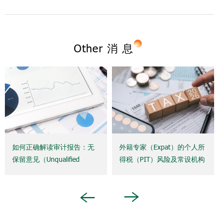
Other 消 息
如何正确解读审计报告：无
外籍专家（Expat）的个人所
保留意见（Unqualified
得税（PIT）风险及常设机构
Opinion）是否真的意味着企
（Permanent
业“绝对安全”？
Establishment，PE）概念：
企业必须了解的重要事项
Next
Previous