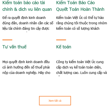
Kiểm toán báo cáo tài
Kiểm Toán Báo Cáo
chính & dịch vụ liên quan
Quyết Toán Hoàn Thành
Để ra quyết định kinh doanh
Kiểm toán Việt Úc có thể tự hào
đúng đắn, doanh nhân cần các số
rằng chúng tôi thuộc trong nhóm
liệu tài chính đáng tin cậy được
kiểm toán có số lượng khách
xác nhận bởi kiểm toán viên
hàng nhiều nhất....
Tư vấn thuế
Kế toán
Mọi quyết định kinh doanh đều
Công ty kiểm toán Việt Úc cung
có ảnh hưởng đến số thuế phải
cấp dịch vụ kế toán toàn diện,
nộp của doanh nghiệp. Hãy cho
chất lượng cao. Luôn cung cấp và
phép các chuyên....
hỗ trợ doanh nghiệp tuân thủ
theo các yêu cầu báo cáo tài
chính
Xem tất cả