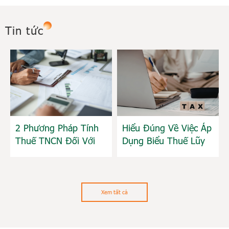
Tin tức
2 Phương Pháp Tính
Hiểu Đúng Về Việc Áp
Thuế TNCN Đối Với
Dụng Biểu Thuế Lũy
Hộ Kinh Doanh Theo
Tiến Khi Quyết Toán
Nghị Định
Thuế TNCN Năm
68/2026/NĐ-CP
2025
Xem tất cả