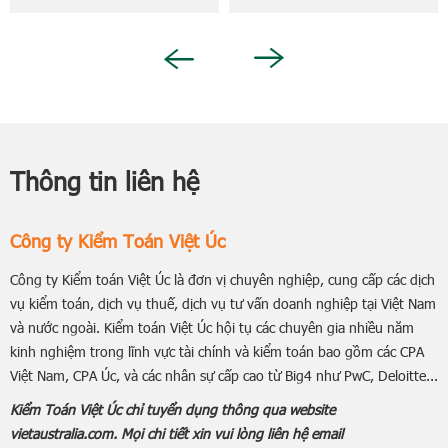
DỤNG - THỰC TẬP SINH
Accountant For A Day 2026
TRỢ LÝ KIỂM TOÁN NĂM
do trường Đại Học Hoa Sen
2027
tổ chức
Next
Previous
Thông tin liên hệ
Công ty Kiểm Toán Việt Úc
Công ty Kiểm toán Việt Úc là đơn vị chuyên nghiệp, cung cấp các dịch
vụ kiểm toán, dịch vụ thuế, dịch vụ tư vấn doanh nghiệp tại Việt Nam
và nước ngoài. Kiểm toán Việt Úc hội tụ các chuyên gia nhiều năm
kinh nghiệm trong lĩnh vực tài chính và kiểm toán bao gồm các CPA
Việt Nam, CPA Úc, và các nhân sự cấp cao từ Big4 như PwC, Deloitte...
Kiểm Toán Việt Úc chỉ tuyển dụng thông qua website
vietaustralia.com. Mọi chi tiết xin vui lòng liên hệ email