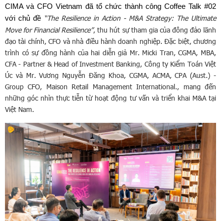
CIMA và CFO Vietnam đã tổ chức thành công Coffee Talk #02
“The Resilience in Action - M&A Strategy: The Ultimate 
với chủ đề
Move for Financial Resilience”
, thu hút sự tham gia của đông đảo lãnh 
đạo tài chính, CFO và nhà điều hành doanh nghiệp. Đặc biệt, chương 
trình có sự đồng hành của hai diễn giả Mr. Micki Tran, CGMA, MBA, 
CFA - Partner & Head of Investment Banking, Công ty Kiểm Toán Việt 
Úc và Mr. Vương Nguyễn Đăng Khoa, CGMA, ACMA, CPA (Aust.) - 
Group CFO, Maison Retail Management International., mang đến 
những góc nhìn thực tiễn từ hoạt động tư vấn và triển khai M&A tại 
Việt Nam.