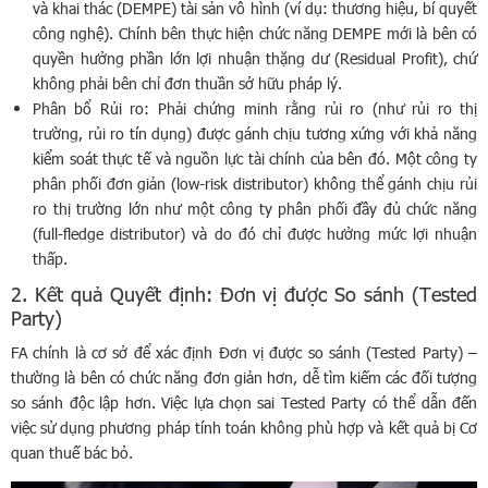
và khai thác (DEMPE) tài sản vô hình (ví dụ: thương hiệu, bí quyết
công nghệ). Chính bên thực hiện chức năng DEMPE mới là bên có
quyền hưởng phần lớn lợi nhuận thặng dư (Residual Profit), chứ
không phải bên chỉ đơn thuần sở hữu pháp lý.
Phân bổ Rủi ro: Phải chứng minh rằng rủi ro (như rủi ro thị
trường, rủi ro tín dụng) được gánh chịu tương xứng với khả năng
kiểm soát thực tế và nguồn lực tài chính của bên đó. Một công ty
phân phối đơn giản (low-risk distributor) không thể gánh chịu rủi
ro thị trường lớn như một công ty phân phối đầy đủ chức năng
(full-fledge distributor) và do đó chỉ được hưởng mức lợi nhuận
thấp.
2. Kết quả Quyết định: Đơn vị được So sánh (Tested
Party)
FA chính là cơ sở để xác định Đơn vị được so sánh (Tested Party) –
thường là bên có chức năng đơn giản hơn, dễ tìm kiếm các đối tượng
so sánh độc lập hơn. Việc lựa chọn sai Tested Party có thể dẫn đến
việc sử dụng phương pháp tính toán không phù hợp và kết quả bị Cơ
quan thuế bác bỏ.