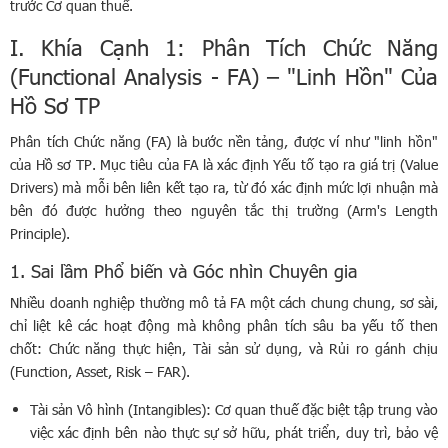
trước Cơ quan thuế.
I. Khía Cạnh 1: Phân Tích Chức Năng
(Functional Analysis - FA) – "Linh Hồn" Của
Hồ Sơ TP
Phân tích Chức năng (FA) là bước nền tảng, được ví như "linh hồn"
của Hồ sơ TP. Mục tiêu của FA là xác định Yếu tố tạo ra giá trị (Value
Drivers) mà mỗi bên liên kết tạo ra, từ đó xác định mức lợi nhuận mà
bên đó được hưởng theo nguyên tắc thị trường (Arm's Length
Principle).
1. Sai lầm Phổ biến và Góc nhìn Chuyên gia
Nhiều doanh nghiệp thường mô tả FA một cách chung chung, sơ sài,
chỉ liệt kê các hoạt động mà không phân tích sâu ba yếu tố then
chốt: Chức năng thực hiện, Tài sản sử dụng, và Rủi ro gánh chịu
(Function, Asset, Risk – FAR).
Tài sản Vô hình (Intangibles): Cơ quan thuế đặc biệt tập trung vào
việc xác định bên nào thực sự sở hữu, phát triển, duy trì, bảo vệ