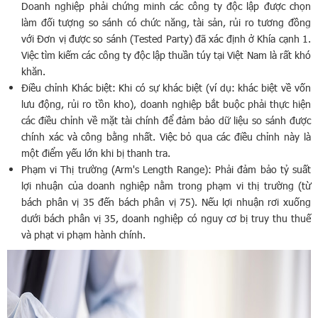
Doanh nghiệp phải chứng minh các công ty độc lập được chọn
làm đối tượng so sánh có chức năng, tài sản, rủi ro tương đồng
với Đơn vị được so sánh (Tested Party) đã xác định ở Khía cạnh 1.
Việc tìm kiếm các công ty độc lập thuần túy tại Việt Nam là rất khó
khăn.
Điều chỉnh Khác biệt: Khi có sự khác biệt (ví dụ: khác biệt về vốn
lưu động, rủi ro tồn kho), doanh nghiệp bắt buộc phải thực hiện
các điều chỉnh về mặt tài chính để đảm bảo dữ liệu so sánh được
chính xác và công bằng nhất. Việc bỏ qua các điều chỉnh này là
một điểm yếu lớn khi bị thanh tra.
Phạm vi Thị trường (Arm's Length Range): Phải đảm bảo tỷ suất
lợi nhuận của doanh nghiệp nằm trong phạm vi thị trường (từ
bách phân vị 35 đến bách phân vị 75). Nếu lợi nhuận rơi xuống
dưới bách phân vị 35, doanh nghiệp có nguy cơ bị truy thu thuế
và phạt vi phạm hành chính.