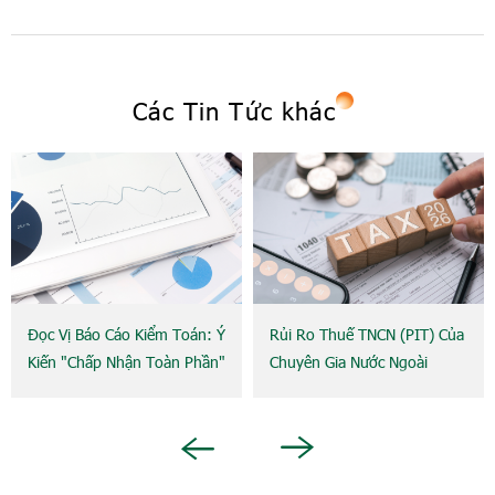
Các Tin Tức khác
Đọc Vị Báo Cáo Kiểm Toán: Ý
Rủi Ro Thuế TNCN (PIT) Của
Kiến "Chấp Nhận Toàn Phần"
Chuyên Gia Nước Ngoài
Đã Thực Sự Đồng Nghĩa Với
(Expat) Và Khái Niệm Cơ Sở
An Toàn?
Thường Trú Doanh Nghiệp
Cần Biết
Next
Previous