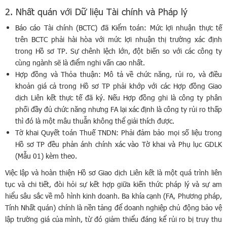
2. Nhất quán với Dữ liệu Tài chính và Pháp lý
Báo cáo Tài chính (BCTC) đã Kiểm toán: Mức lợi nhuận thực tế
trên BCTC phải hài hòa với mức lợi nhuận thị trường xác định
trong Hồ sơ TP. Sự chênh lệch lớn, đột biến so với các công ty
cùng ngành sẽ là điểm nghi vấn cao nhất.
Hợp đồng và Thỏa thuận: Mô tả về chức năng, rủi ro, và điều
khoản giá cả trong Hồ sơ TP phải khớp với các Hợp đồng Giao
dịch Liên kết thực tế đã ký. Nếu Hợp đồng ghi là công ty phân
phối đầy đủ chức năng nhưng FA lại xác định là công ty rủi ro thấp
thì đó là một mâu thuẫn không thể giải thích được.
Tờ khai Quyết toán Thuế TNDN: Phải đảm bảo mọi số liệu trong
Hồ sơ TP đều phản ánh chính xác vào Tờ khai và Phụ lục GDLK
(Mẫu 01) kèm theo.
Việc lập và hoàn thiện Hồ sơ Giao dịch Liên kết là một quá trình liên
tục và chi tiết, đòi hỏi sự kết hợp giữa kiến thức pháp lý và sự am
hiểu sâu sắc về mô hình kinh doanh. Ba khía cạnh (FA, Phương pháp,
Tính Nhất quán) chính là nền tảng để doanh nghiệp chủ động bảo vệ
lập trường giá của mình, từ đó giảm thiểu đáng kể rủi ro bị truy thu