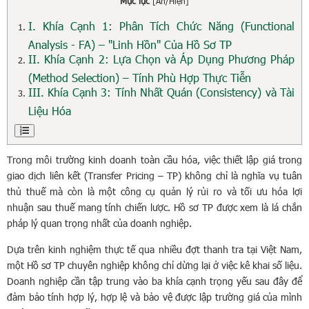
Mục lục
[
Ẩn/Hiện
]
I. Khía Cạnh 1: Phân Tích Chức Năng (Functional
Analysis - FA) – "Linh Hồn" Của Hồ Sơ TP
II. Khía Cạnh 2: Lựa Chọn và Áp Dụng Phương Pháp
(Method Selection) – Tính Phù Hợp Thực Tiễn
III. Khía Cạnh 3: Tính Nhất Quán (Consistency) và Tài
Liệu Hóa
Trong môi trường kinh doanh toàn cầu hóa, việc thiết lập giá trong
giao dịch liên kết (Transfer Pricing – TP) không chỉ là nghĩa vụ tuân
thủ thuế mà còn là một công cụ quản lý rủi ro và tối ưu hóa lợi
nhuận sau thuế mang tính chiến lược. Hồ sơ TP được xem là lá chắn
pháp lý quan trọng nhất của doanh nghiệp.
Dựa trên kinh nghiệm thực tế qua nhiều đợt thanh tra tại Việt Nam,
một Hồ sơ TP chuyên nghiệp không chỉ dừng lại ở việc kê khai số liệu.
Doanh nghiệp cần tập trung vào ba khía cạnh trọng yếu sau đây để
đảm bảo tính hợp lý, hợp lệ và bảo vệ được lập trường giá của mình